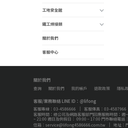
工地安全館
鐵工焊接類
關於我們
客服中心
關於我們
查詢
關於我們
我的帳戶
退款政策
隱私
客服/業務聯絡 LINE ID：@lifong
客服專線：03-4586666
客服傳真：03-4587966
客服時間：總公司及網路客服部門回應服務時間：週一 ~ 週五 0
~ 21:00 週日及例假日： 09:00 ~ 17:00 門市聯絡
信箱：service@lifong4586666.com.tw
地址：