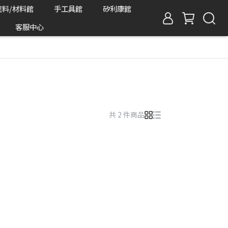
塗料/材料館
手工具館
矽利康館
客服中心
共 2 件商品