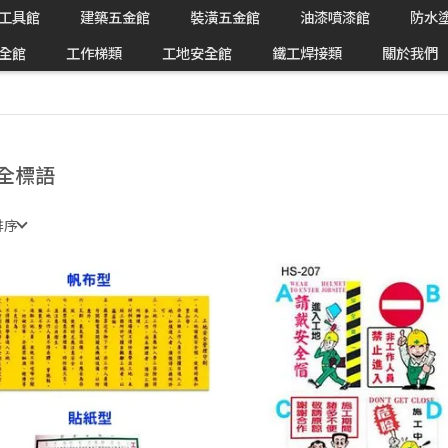
工具館
建築五金館
裝潢五金館
油漆噴漆館
防水
全館
工作梯類
工地安全館
鐵工焊接類
關於我們
全標語
排序