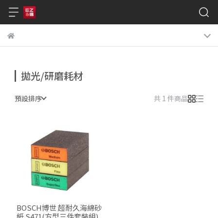
拋光/研磨耗材
預設排序
共 1 件商品
BOSCH博世 超耐久海綿砂
紙 S471(方型三件套裝組)