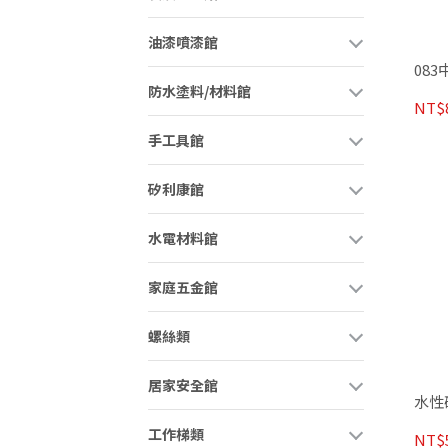
油漆噴漆館
08
防水塗料/材料館
NT$
手工具館
矽利康館
水電材料館
家庭五金館
螺絲類
居家安全館
水性
工作梯類
NT$