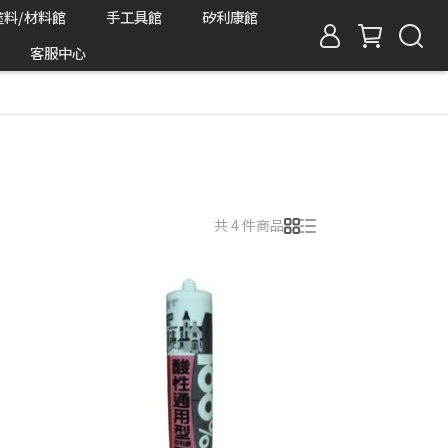
塗料/材料館
手工具館
矽利康館
客服中心
共 4 件商品