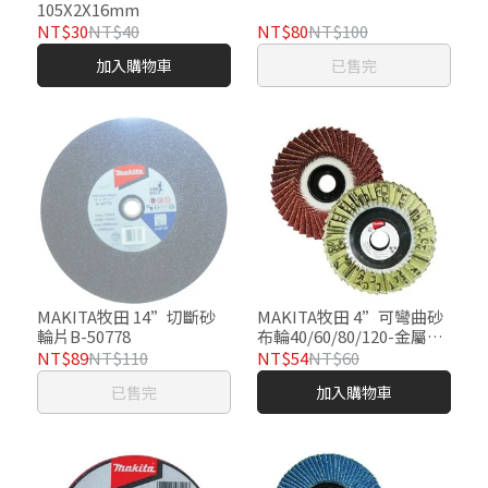
105X2X16mm
NT$30
NT$40
NT$80
NT$100
加入購物車
已售完
MAKITA牧田 14”切斷砂
MAKITA牧田 4”可彎曲砂
輪片B-50778
布輪40/60/80/120-金屬、
PVC專用(1入)
NT$89
NT$110
NT$54
NT$60
已售完
加入購物車