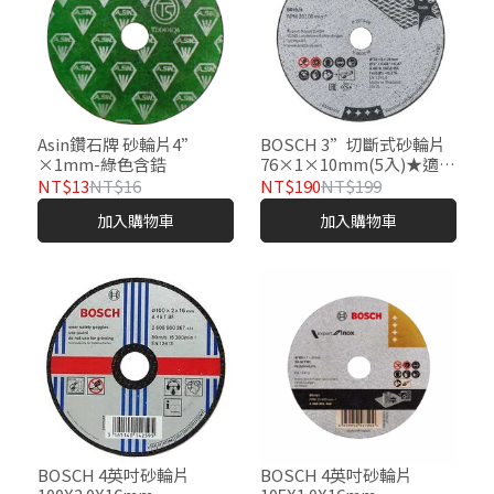
Asin鑽石牌 砂輪片4”
BOSCH 3”切斷式砂輪片
×1mm-綠色含鋯
76×1×10mm(5入)★適用
GWS10.8-76V-EC
NT$13
NT$16
NT$190
NT$199
加入購物車
加入購物車
BOSCH 4英吋砂輪片
BOSCH 4英吋砂輪片