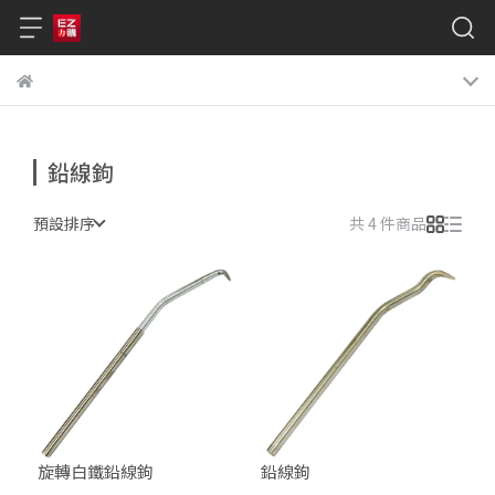
鉛線鉤
預設排序
共 4 件商品
旋轉白鐵鉛線鉤
鉛線鉤