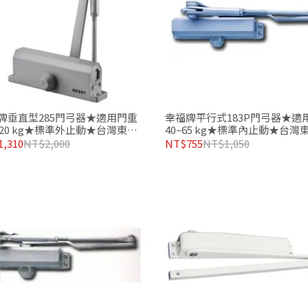
牌垂直型285門弓器★適用門重
幸福牌平行式183P門弓器★適
~120 kg★標準外止動★台灣東隆
40~65 kg★標準內止動★台灣
製造品質有保證
金製造品質有保證
,310
NT$2,000
NT$755
NT$1,050