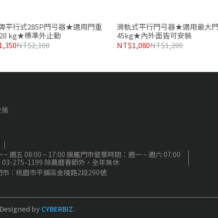
牌平行式285P門弓器★適用門重
滑軌式平行門弓器★適用最大
120 kg★標準外止動
45kg★內外面皆可安裝
,350
NT$2,100
NT$1,080
NT$1,200
政策
8:00 ~ 17:00 旗艦門市營業時間：週一 ~ 週六 07:00
電話：03-275-1199 除農曆春節外，全年無休
門市：桃園市平鎮區金陵路2段290號
Designed by
CYBERBIZ
.