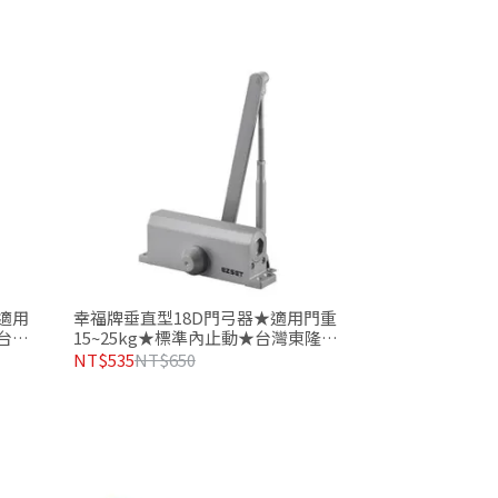
適用
幸福牌垂直型18D門弓器★適用門重
★台灣
15~25kg★標準內止動★台灣東隆五
金製造品質有保證
NT$535
NT$650