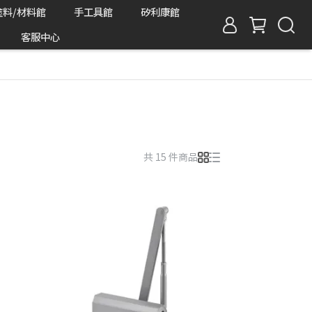
塗料/材料館
手工具館
矽利康館
客服中心
共 15 件商品