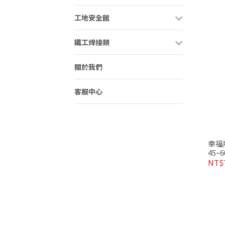
工地安全館
鐵工焊接類
關於我們
客服中心
幸福
45
金製
NT$