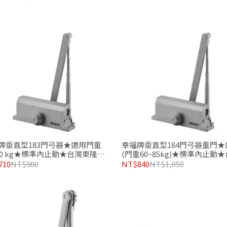
牌垂直型183門弓器★適用門重
幸福牌垂直型184門弓器重門★
~60 kg★標準內止動★台灣東隆五
(門重60~85kg)★標準內止動
造品質有保證
東隆五金製造品質有保證
710
NT$980
NT$840
NT$1,050