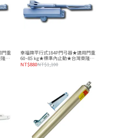
用門重
幸福牌平行式184P門弓器★適用門重
東隆五
60~85 kg★標準內止動★台灣東隆五
金製造品質有保證
NT$880
NT$1,100