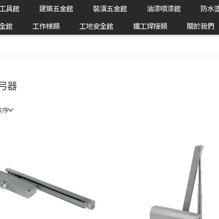
工具館
建築五金館
裝潢五金館
油漆噴漆館
防水
全館
工作梯類
工地安全館
鐵工焊接類
關於我們
弓器
排序