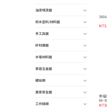
油漆噴漆館
38
防水塗料/材料館
NT$1
手工具館
矽利康館
水電材料館
家庭五金館
螺絲類
居家安全館
幸福
60
工作梯類
金製
NT$