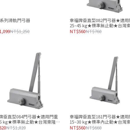
0A系列滑軌門弓器
幸福牌垂直型082門弓器★適用
25~45 kg★標準無止動★台灣
金製造品質有保證
,099
NT$1,250
NT$560
NT$760
牌垂直型084門弓器★適用門重
幸福牌垂直型181門弓器★適用
~85 kg★標準無止動★台灣東隆五
15~30 kg★標準內止動★台灣
造品質有保證
金製造品質有保證
820
NT$1,020
NT$560
NT$660