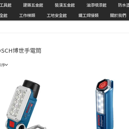
工具館
建築五金館
裝潢五金館
油漆噴漆館
防水
全館
工作梯類
工地安全館
鐵工焊接類
關於我們
OSCH博世手電筒
排序