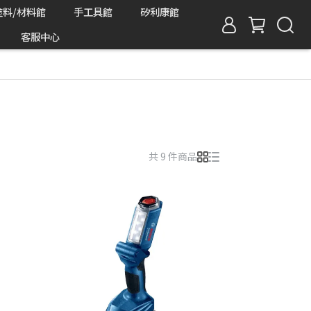
塗料/材料館
手工具館
矽利康館
客服中心
共 9 件商品