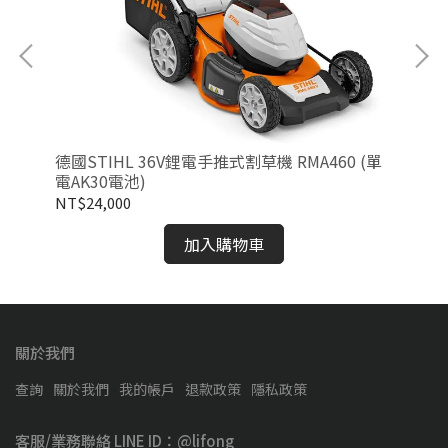
機-
德國STIHL 36V鋰電手推式割草機 RMA460 (單
德國
電AK30電池)
機
NT$24,000
NT
加入購物車
關於我們
查詢
關於我們
我的帳戶
退款政策
隱私政策
客服/業務聯絡 LINE ID：@lifong