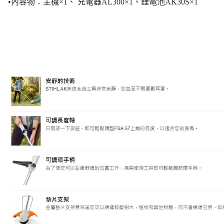
•內容物：主機×1、 充電器AL300×1、鋰電池AK30S×1