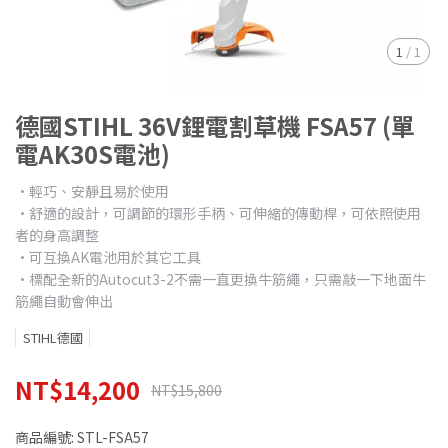
1
/
1
德國STIHL 36V鋰電割草機 FSA57 (單
電AK30S電池)
•輕巧、安靜且易於使用
•舒適的設計，可調節的環形手柄、可伸縮的傳動桿，可依照使用
者的身高調整
•可互換AK電池用於其它工具
•標配全新的Autocut3-2不需一直更換牛筋繩，只需敲一下地面牛
筋繩自動會伸出
STIHL德國
NT$14,200
NT$15,800
商品編號:
STL-FSA57