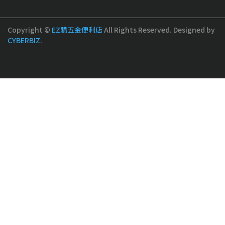
Copyright ©
EZ購五金便利店
All Rights Reserved.
Designed by
CYBERBIZ
.