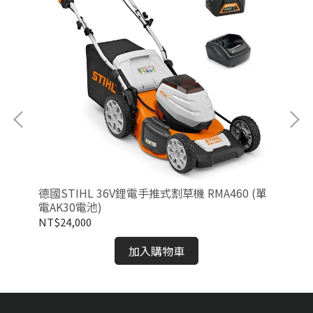
機-
德國STIHL 36V鋰電手推式割草機 RMA460 (單
德國
電AK30電池)
機
NT$24,000
NT
加入購物車