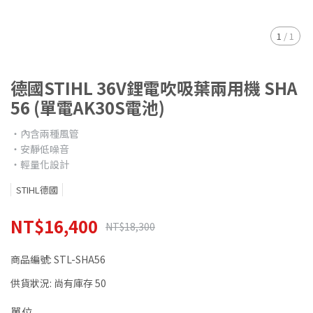
1
/
1
德國STIHL 36V鋰電吹吸葉兩用機 SHA
56 (單電AK30S電池)
‧內含兩種風管
‧安靜低噪音
‧輕量化設計
STIHL德國
NT$16,400
NT$18,300
商品編號:
STL-SHA56
供貨狀況:
尚有庫存 50
單位