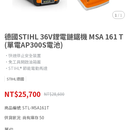
1
/
1
德國STIHL 36V鋰電鏈鋸機 MSA 161 T
(單電AP300S電池)
•快速停止安全裝置
•免工具開啟油箱蓋
•STIHL® 節能電動馬達
STIHL德國
NT$25,700
NT$28,600
商品編號:
STL-MSA161T
供貨狀況:
尚有庫存 50
單位