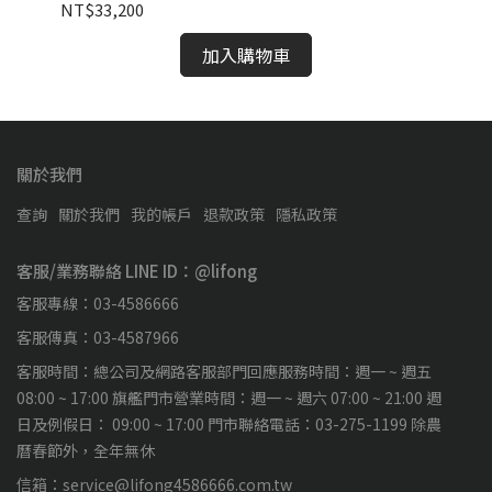
NT$33,200
NT
加入購物車
關於我們
查詢
關於我們
我的帳戶
退款政策
隱私政策
客服/業務聯絡 LINE ID：@lifong
客服專線：03-4586666
客服傳真：03-4587966
客服時間：總公司及網路客服部門回應服務時間：週一 ~ 週五
08:00 ~ 17:00 旗艦門市營業時間：週一 ~ 週六 07:00 ~ 21:00 週
日及例假日： 09:00 ~ 17:00 門市聯絡電話：03-275-1199 除農
曆春節外，全年無休
信箱：service@lifong4586666.com.tw