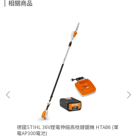
相關商品
含
德國STIHL 36V鋰電伸縮高枝鏈鋸機 HTA86 (單
德國
電AP300電池)
機