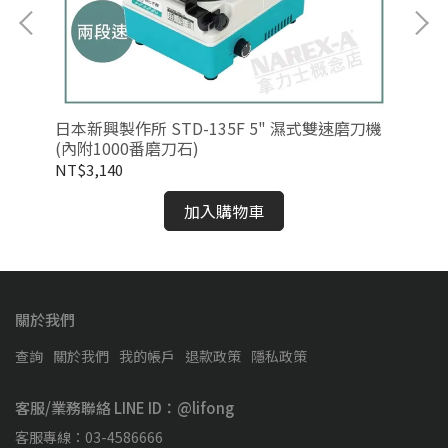
日本新興製作所 STD-135F 5" 濕式雙速磨刀機
日本
(內附1000番磨刀石)
18
NT$3,140
NT
加入購物車
關於我們
查詢
關於我們
我的帳戶
退款政策
隱私政策
客服/業務聯絡 LINE ID：@lifong
客服專線：03-4586666