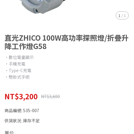
1
/
1
直光ZHICO 100W高功率探照燈/折疊升
降工作燈G58
‧數位電量顯示
‧手機充電
‧Type-C充電
‧懸掛式手把
NT$3,200
NT$3,600
商品編號:
535-007
供貨狀況:
庫存不足
單位