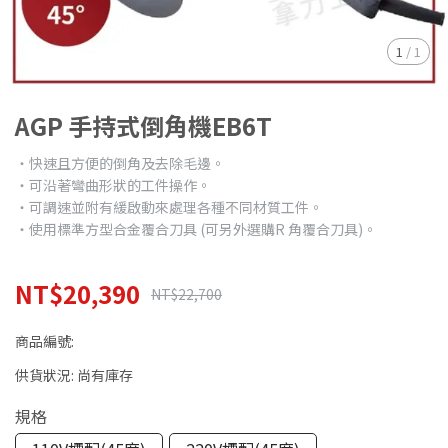
1
/
1
AGP 手持式倒角機EB6T
‧快速且方便的倒角及去除毛邊。
‧可沿著彎曲形狀的工件操作。
‧可調速並附有緩啟動來處理各種不同材質工件。
‧使用標準方型合金覆合刀具 (可另外選購R 角覆合刀具)。
NT$20,390
NT$22,700
商品編號:
供貨狀況:
尚有庫存
規格