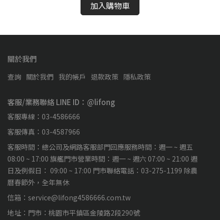
加入購物車
關於我們
查詢
關於我們
我的帳戶
退款政策
隱私政策
客服/業務聯絡 LINE ID：@lifong
客服專線：03-4586666
客服傳真：03-4587966
客服時間：總公司及網路客服部門回應服務時間：週一 ~ 週五
08:00 ~ 17:00 旗艦門市營業時間：週一 ~ 週六 07:00 ~ 21:00 週
日及例假日： 09:00 ~ 17:00 門市聯絡電話：03-275-1199 除農
曆春節外，全年無休
信箱：service@lifong4586666.com.tw
地址：門市：桃園市平鎮區金陵路2段290號