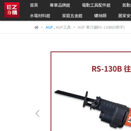
首頁
專業品牌館
電動工具配件館
氣動
水電材料館
家庭五金館
螺絲類
居家安
AGP
,
AGP工具
AGP 軍刀鋸RS-130B(D把手)