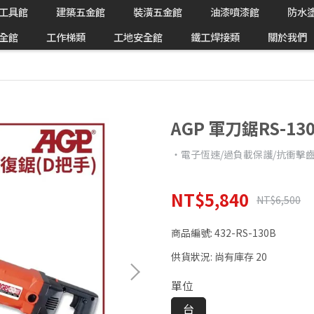
工具館
建築五金館
裝潢五金館
油漆噴漆館
防水
全館
工作梯類
工地安全館
鐵工焊接類
關於我們
AGP 軍刀鋸RS-13
‧電子恆速/過負載保護/抗衝擊
NT$5,840
NT$6,500
商品編號:
432-RS-130B
供貨狀況:
尚有庫存 20
單位
台