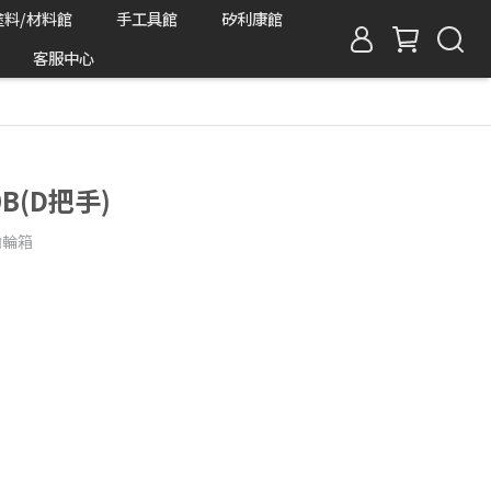
塗料/材料館
手工具館
矽利康館
客服中心
0B(D把手)
齒輪箱