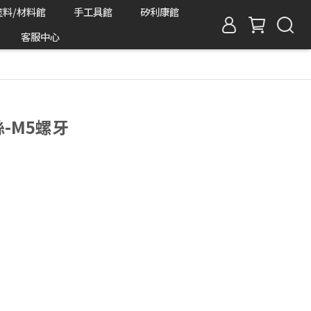
塗料/材料館
手工具館
矽利康館
客服中心
絲-M5螺牙