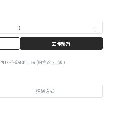
立即購買
 」可以折抵紅利
0
點 (約等於
NT$0
)
運送方式