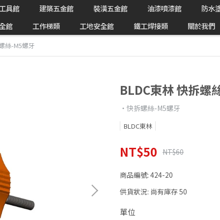
工具館
建築五金館
裝潢五金館
油漆噴漆館
防水
全館
工作梯類
工地安全館
鐵工焊接類
關於我們
拆螺絲-M5螺牙
BLDC東林 快拆螺
‧快拆螺絲-M5螺牙
BLDC東林
NT$50
NT$60
商品編號:
424-20
供貨狀況:
尚有庫存 50
單位