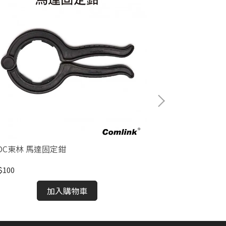
LDC東林 馬達固定鉗
BLDC東林 鏈鋸
$100
NT$1,200
加入購物車