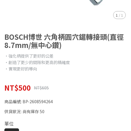
1
/
1
BOSCH博世 六角柄圓穴鋸轉接頭(直徑
8.7mm/無中心鑽)
‧強化柄提供了更好的公差
‧創造了更少的間隙和更高的精確度
‧實現更好的導向
NT$500
NT$605
商品編號:
BP-2608594264
供貨狀況:
尚有庫存 50
單位