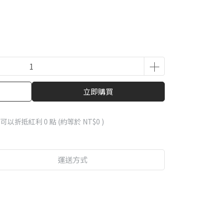
立即購買
 」可以折抵紅利
0
點 (約等於
NT$0
)
運送方式