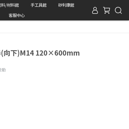
塗料/材料館
手工具館
矽利康館
客服中心
(向下)M14 120×600mm
流動