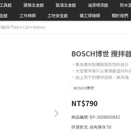
工具館
建築五金館
裝潢五金館
油漆噴漆館
防水
全館
工作梯類
工地安全館
鐵工焊接類
關於我們
器(向下)M14 120×600mm
BOSCH博世 攪拌器
‧專為攪拌黏稠與黏性物料設計
‧大型攪拌葉片以實現最佳材料
‧由上而下的攪拌效果，無飛濺
BOSCH博世
NT$790
商品編號:
BP-2608000842
供貨狀況:
尚有庫存 50