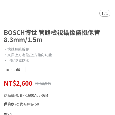
1
/
1
BOSCH博世 管路檢視攝像儀攝像管
8.3mm/1.5m
‧快速連結拆卸
‧支援上方定位/上方指向功能
‧IP67防塵防水
BOSCH博世
NT$2,600
NT$2,940
商品編號:
BP-1600A02R6M
供貨狀況:
尚有庫存 50
單位