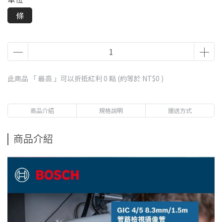
條
此商品 「 最高 」可以折抵紅利
0
點 (約等於
NT$0
)
商品介紹
規格說明
運送方式
商品介紹