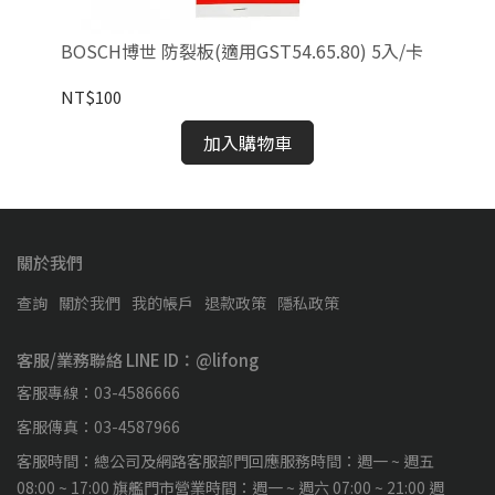
NT
BOSCH博世 防裂板(適用GST54.65.80) 5入/卡
NT$100
加入購物車
關於我們
查詢
關於我們
我的帳戶
退款政策
隱私政策
客服/業務聯絡 LINE ID：@lifong
客服專線：03-4586666
客服傳真：03-4587966
客服時間：總公司及網路客服部門回應服務時間：週一 ~ 週五
08:00 ~ 17:00 旗艦門市營業時間：週一 ~ 週六 07:00 ~ 21:00 週