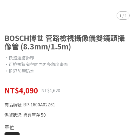
1
/
1
BOSCH博世 管路檢視攝像儀雙鏡頭攝
像管 (8.3mm/1.5m)
‧快速連結拆卸
‧可檢視狹窄空間內更多角度畫面
‧IP67防塵防水
NT$4,090
NT$4,620
商品編號:
BP-1600A02Z61
供貨狀況:
尚有庫存 50
單位