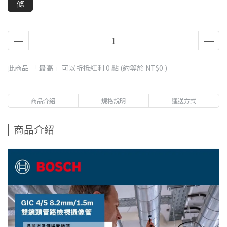
條
此商品 「 最高 」可以折抵紅利
0
點 (約等於
NT$0
)
商品介紹
規格說明
運送方式
商品介紹