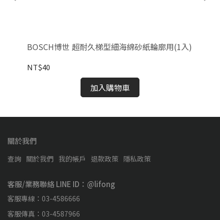
BOSCH博世 超耐久梯型細海綿砂紙輪廓用(1入)
B
裝
NT$40
NT
加入購物車
關於我們
查詢
關於我們
我的帳戶
退款政策
隱私政策
客服/業務聯絡 LINE ID：@lifong
客服專線：03-4586666
客服傳真：03-4587966