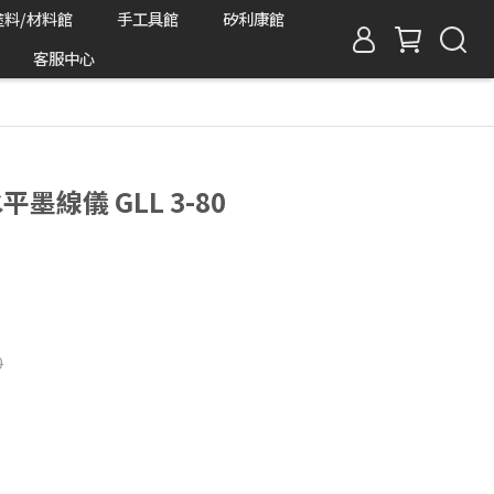
塗料/材料館
手工具館
矽利康館
客服中心
平墨線儀 GLL 3-80
0