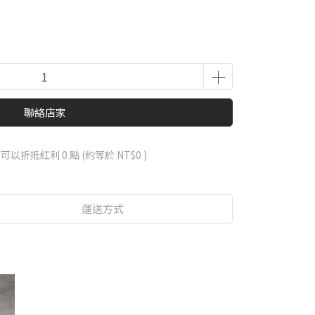
聯絡店家
 」可以折抵紅利
0
點 (約等於
NT$0
)
運送方式