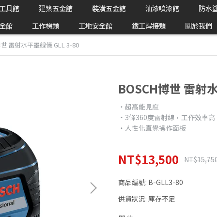
工具館
建築五金館
裝潢五金館
油漆噴漆館
防水
全館
工作梯類
工地安全館
鐵工焊接類
關於我們
世 雷射水平墨線儀 GLL 3-80
BOSCH博世 雷射水
‧超高能見度
‧3條360度雷射線，工作效率高
‧人性化直覺操作面板
NT$13,500
NT$15,75
商品編號:
B-GLL3-80
供貨狀況:
庫存不足