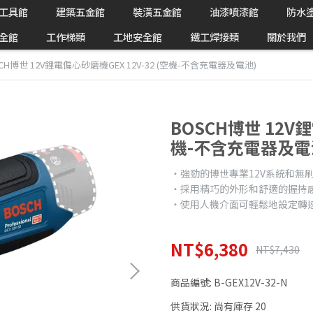
工具館
建築五金館
裝潢五金館
油漆噴漆館
防水
全館
工作梯類
工地安全館
鐵工焊接類
關於我們
CH博世 12V鋰電偏心砂磨機GEX 12V-32 (空機-不含充電器及電池)
BOSCH博世 12V鋰
機-不含充電器及電
‧強勁的博世專業12V系統和無
‧採用精巧的外形和舒適的握持
‧使用人機介面可輕鬆地設定轉
NT$6,380
NT$7,430
商品編號:
B-GEX12V-32-N
供貨狀況:
尚有庫存 20