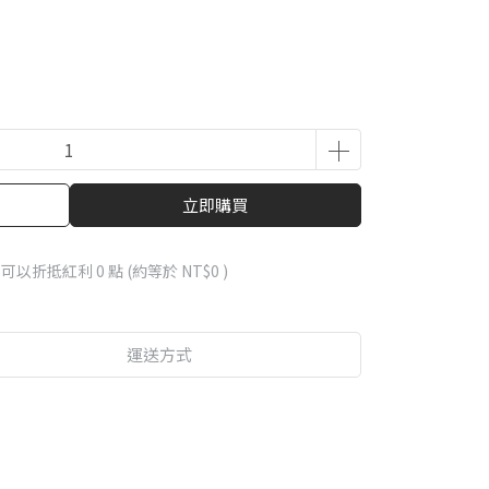
立即購買
 」可以折抵紅利
0
點 (約等於
NT$0
)
運送方式