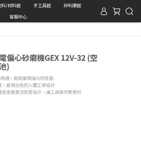
塗料/材料館
手工具館
矽利康館
客服中心
電偏心砂磨機GEX 12V-32 (空
池)
刷馬達，輕鬆展現強大的性能
感，展現出色的人體工學設計
速並查看電池狀態指示，讓工具操作更便利