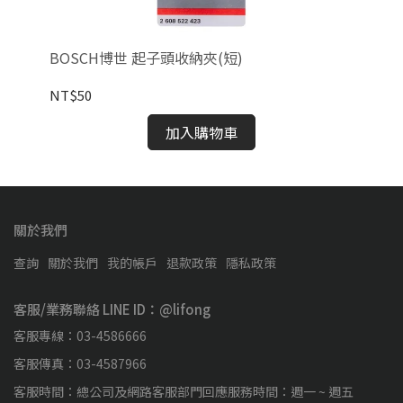
BOSCH博世 起子頭收納夾(短)
B
NT$50
NT
加入購物車
關於我們
查詢
關於我們
我的帳戶
退款政策
隱私政策
客服/業務聯絡 LINE ID：@lifong
客服專線：03-4586666
客服傳真：03-4587966
客服時間：總公司及網路客服部門回應服務時間：週一 ~ 週五