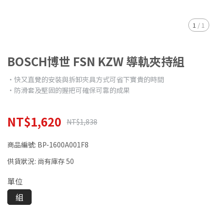
1
/
1
BOSCH博世 FSN KZW 導軌夾持組
‧快又直覺的安裝與拆卸夾具方式可省下寶貴的時間
‧防滑套及堅固的握把可確保可靠的成果
NT$1,620
NT$1,838
商品編號:
BP-1600A001F8
供貨狀況:
尚有庫存 50
單位
組