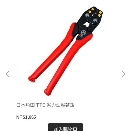
日本角田 TTC 省力型壓著鉗
BO
NT$1,885
NT
加入購物車