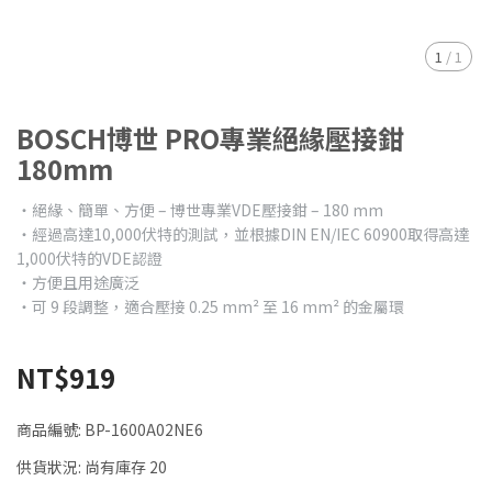
1
/
1
BOSCH博世 PRO專業絕緣壓接鉗
180mm
‧絕緣、簡單、方便 – 博世專業VDE壓接鉗 – 180 mm
‧經過高達10,000伏特的測試，並根據DIN EN/IEC 60900取得高達
1,000伏特的VDE認證
‧方便且用途廣泛
‧可 9 段調整，適合壓接 0.25 mm² 至 16 mm² 的金屬環
NT$919
商品編號:
BP-1600A02NE6
供貨狀況:
尚有庫存 20