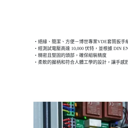
‧絕緣、簡潔、方便－博世專業VDE套筒扳手組－
‧經測試電壓高達 10,000 伏特，並根據 DIN EN/
‧精密且堅固的頭部，確保組裝精度
‧柔軟的握柄和符合人體工學的設計，讓手感