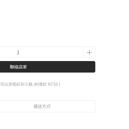
聯絡店家
 」可以折抵紅利
0
點 (約等於
NT$0
)
運送方式