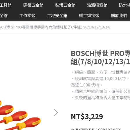
工具館
建築五金館
裝潢五金館
油漆噴漆館
防水
全館
工作梯類
工地安全館
鐵工焊接類
關於我們
SCH博世 PRO專業絕緣手動內六角螺絲起子6件組(7/8/10/12/13/14)
BOSCH博世 P
組(7/8/10/12/13/1
‧絕緣、簡潔、方便－博世專業VD
‧經測試電壓高達 10,000 伏特，並
高達 1,000 伏特。
‧精密且堅固的頭部，確保組裝
‧柔軟的握柄和符合人體工學的
NT$3,229