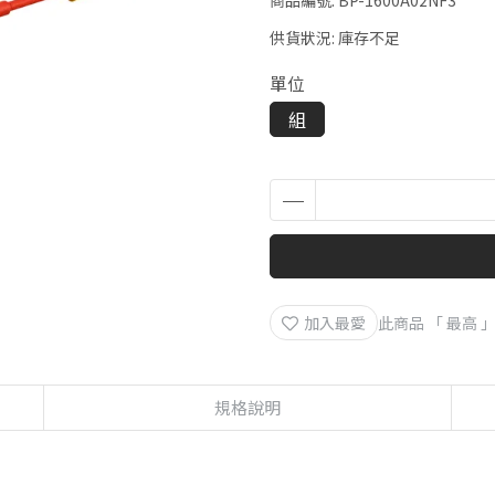
商品編號:
BP-1600A02NF3
供貨狀況:
庫存不足
單位
組
加入最愛
此商品 「 最高
規格說明