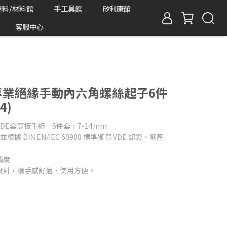
塗料/材料館
手工具館
矽利康館
客服中心
RO專業絕緣手動內六角螺絲起子6件
4)
E套筒扳手組－6件套，7-14mm
根據 DIN EN/IEC 60900 標準獲得 VDE 認證，電壓
精度
設計，讓手感舒適，使用方便。