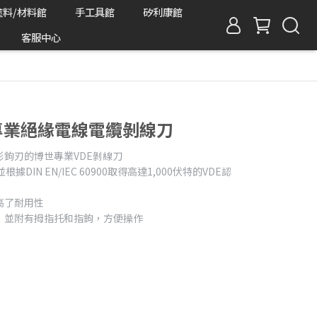
塗料/材料館
手工具館
矽利康館
客服中心
RO專業絕緣電線電纜剝線刀
形鉤刃的博世專業VDE剝線刀
據DIN EN/IEC 60900取得高達1,000伏特的VDE認
高了耐用性
，並附有拇指托和指鉤，方便操作