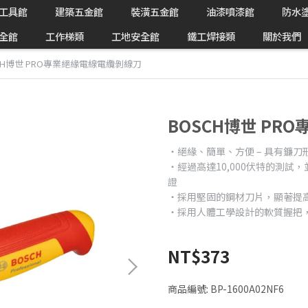
工具館
建築五金館
裝潢五金館
油漆噴漆館
防水
全館
工作梯類
工地安全館
鐵工焊接類
關於我們
CH博世 PRO專業絕緣電線電纜剝線刀
BOSCH博世 P
‧絕緣、簡單、方便 – 具有鐮刀
‧經過高達10,000伏特的測試，並根
證
‧採用堅固的鋼材刀片，顯著提
‧採用人體工學設計的軟質握把
NT$373
商品編號:
BP-1600A02NF6