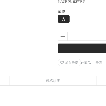
供貨狀況:
庫存不足
單位
支
加入最愛
此商品 「 最高
規格說明