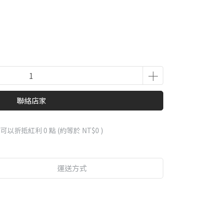
聯絡店家
 」可以折抵紅利
0
點 (約等於
NT$0
)
運送方式