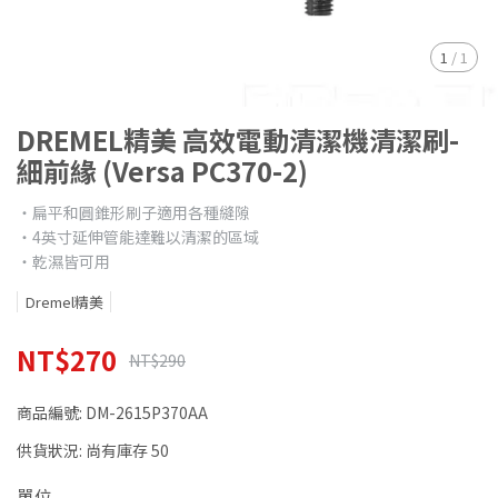
1
/
1
DREMEL精美 高效電動清潔機清潔刷-
細前緣 (Versa PC370-2)
‧扁平和圓錐形刷子適用各種縫隙
‧4英寸延伸管能達難以清潔的區域
‧乾濕皆可用
Dremel精美
NT$270
NT$290
商品編號:
DM-2615P370AA
供貨狀況:
尚有庫存 50
單位