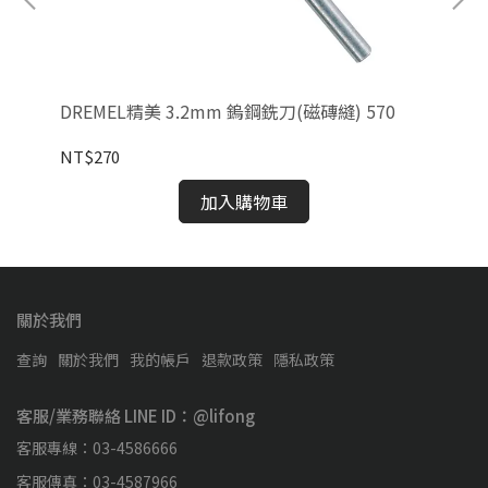
DREMEL精美 3.2mm 鎢鋼銑刀(磁磚縫) 570
DR
NT$270
NT
加入購物車
關於我們
查詢
關於我們
我的帳戶
退款政策
隱私政策
客服/業務聯絡 LINE ID：@lifong
客服專線：03-4586666
客服傳真：03-4587966