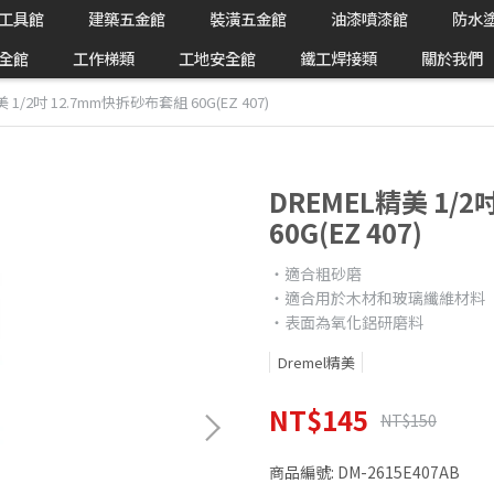
工具館
建築五金館
裝潢五金館
油漆噴漆館
防水
全館
工作梯類
工地安全館
鐵工焊接類
關於我們
 1/2吋 12.7mm快拆砂布套組 60G(EZ 407)
DREMEL精美 1/
60G(EZ 407)
‧適合粗砂磨
‧適合用於木材和玻璃纖維材料
‧表面為氧化鋁研磨料
Dremel精美
NT$145
NT$150
商品編號:
DM-2615E407AB