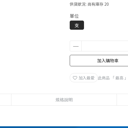
供貨狀況:
尚有庫存 20
單位
支
加入購物車
加入最愛
此商品 「 最高
規格說明