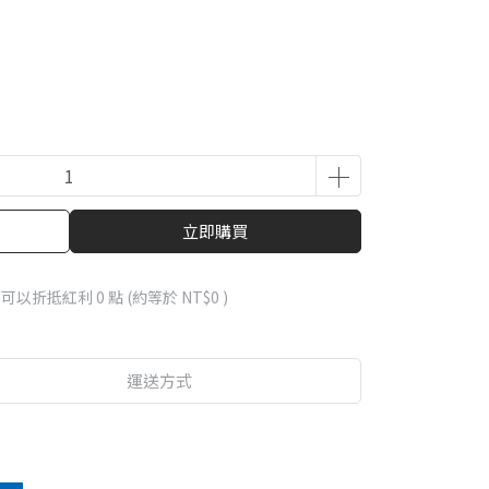
立即購買
 」可以折抵紅利
0
點 (約等於
NT$0
)
運送方式