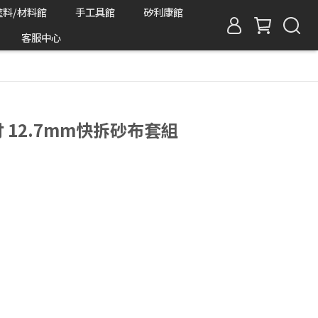
塗料/材料館
手工具館
矽利康館
客服中心
2吋 12.7mm快拆砂布套組