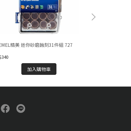
EMEL精美 迷你砂磨蝕刻31件組 727
DREMEL精美 
$340
NT$410
加入購物車