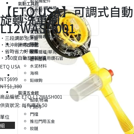
割草機配件
氣動工具館
【ETQ USA】可調式自動
打泥器/攪拌棒
空壓機
旋轉洗車刷
挖孔工具
油漆噴槍
砂輪片
L12WASH001
空壓機配件
其他配件
氣動工具
魔切機專用配件
‧三段調節泡沫量
鋼鑿
‧洗沖刷一次到位
建築五金館
‧省時省力好選擇
腳架
模板鐵檔/華司
‧360度自動旋轉刷頭
鑽孔機專用鑽石管
土水工具
水泥材料
ETQ USA
海棉
NT$699
鉛線鉤
NT$1,380
裝潢五金館
商品編號:
ETQ-L12WASH001
黏接/修補
供貨狀況:
尚有庫存 50
門把手
門擋
單位
推拉門用五金
組
鉸鏈