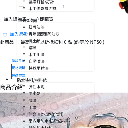
裝潢釘槍/釘針
木工修邊機刀具
加入購物車
立即購買
油漆噴漆館
虹牌油漆
加入最愛
青年(鹿頭牌)油漆
補土類
此商品 「 最高 」可以折抵紅利
0
點 (約等於
NT$0
)
溶劑
木工用漆
商品介紹
自動噴漆
特殊用途漆
規格說明
運送方式
防水塗料/材料館
商品介紹
彈性水泥
防水劑
底漆
面漆
仲介漆(水泥強化劑)
室內用防水/防壁癌材料
其他防水材料