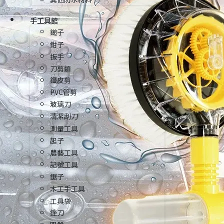
手工具館
鎚子
鉗子
扳手
刀剪類
鐵皮剪
PVC管剪
玻璃刀
清潔刮刀
測量工具
起子
農藝工具
記號工具
鋸子
木工手工具
工具袋
銼刀