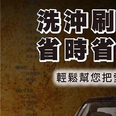
傢俱零件
門窗五金
電池/充電器
自行車用品
膠帶
五金雜貨
廚房/衛浴五金
打氣筒
潤滑油
廚房/衛浴五金
螺絲類
自鑽螺絲
螺絲釘
居家安全館
門弓器
地鉸鏈
鎖類
照明類