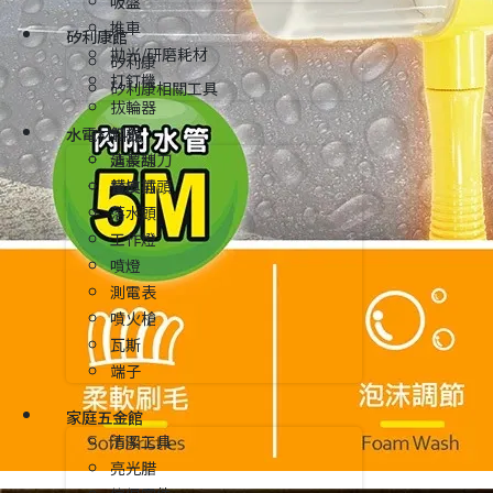
吸盤
推車
矽利康館
拋光/研磨耗材
矽利康
打釘機
矽利康相關工具
拔輪器
水電材料館
釘拔
延長線
清潔刮刀
替換插頭
鐵皮剪
落水頭
工作燈
噴燈
測電表
噴火槍
瓦斯
端子
家庭五金館
清潔工具
亮光腊