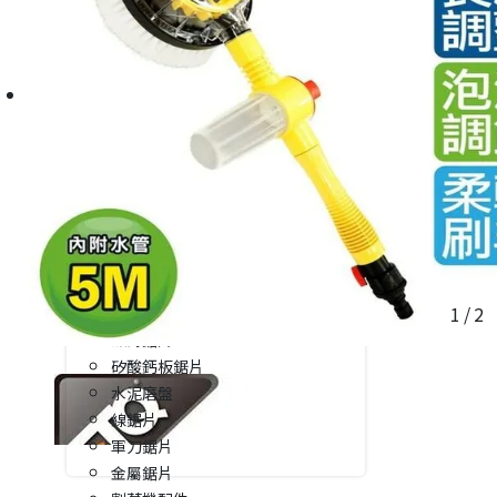
Pro'sKit寶工
電動工具配件館
KING TONY
水泥鑽尾
LIGHT WAY
鐵鑽尾
TOUGHBUILT
白鐵含鈷鑽尾
小巨人 Little Giant
萬用鑽尾
德國NWS
木工鑽尾
其他品牌
鑽頭套裝組合
HAKKEN
鋁門窗用鑽兼鎖&鑽頭/套筒/套裝組
ETEAM一等
轉接桿
WULI物理
起子頭
YA LIANG
木工鋸片
AGP
1
/
2
鋁用鋸片
磁磚鋸片
矽酸鈣板鋸片
水泥磨盤
線鋸片
軍刀鋸片
金屬鋸片