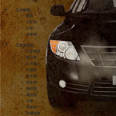
工作梯類
鋁梯
行走梯
拉梯
豪華梯
工地安全館
安全標語
警示燈
反光背心
交通錐
安全帽
安全帶
綑綁器
護目鏡
手套
停車牌
防護面罩