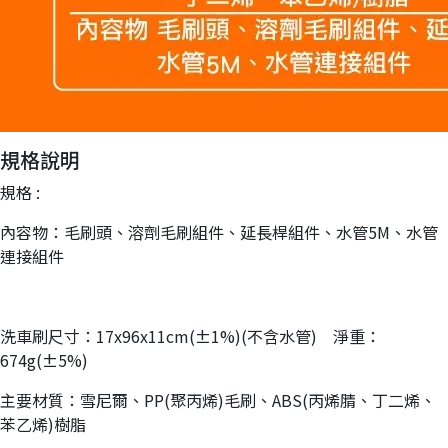
規格說明
規格 :
內容物：毛刷頭、溶劑毛刷組件、延長桿組件、水管5M、水管
連接組件
洗車刷尺寸：17x96x11cm(±1%)(不含水管) 淨重：
674g(±5%)
主要材質：雪尼爾、PP(聚丙烯)毛刷、ABS(丙烯腈、丁二烯、
苯乙烯)樹脂