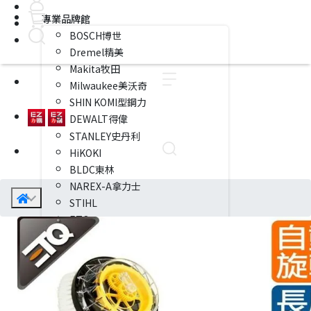
專業品牌館
BOSCH博世
Dremel精美
Makita牧田
Milwaukee美沃奇
SHIN KOMI型鋼力
DEWALT得偉
STANLEY史丹利
HiKOKI
BLDC東林
NAREX-A拿力士
STIHL
ETQ
TAKANO高野
Tsurumi日本鶴見
KSF國勝豐
WALRUS大井
REXON力山