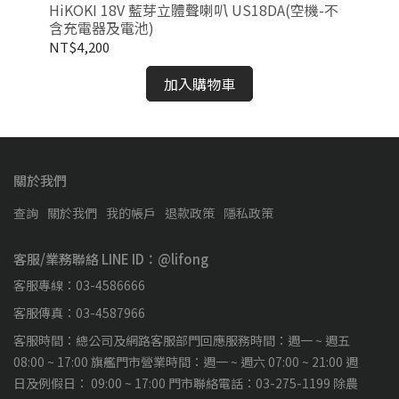
HiKOKI 18V 藍芽立體聲喇叭 US18DA(空機-不
Hi
含充電器及電池)
5.0
NT$4,200
NT
加入購物車
關於我們
查詢
關於我們
我的帳戶
退款政策
隱私政策
客服/業務聯絡 LINE ID：@lifong
客服專線：03-4586666
客服傳真：03-4587966
客服時間：總公司及網路客服部門回應服務時間：週一 ~ 週五
08:00 ~ 17:00 旗艦門市營業時間：週一 ~ 週六 07:00 ~ 21:00 週
日及例假日： 09:00 ~ 17:00 門市聯絡電話：03-275-1199 除農