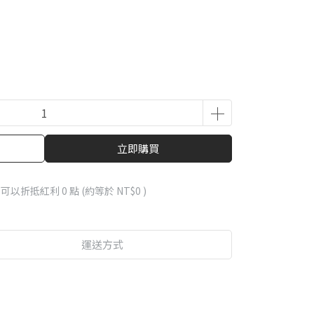
立即購買
 」可以折抵紅利
0
點 (約等於
NT$0
)
運送方式