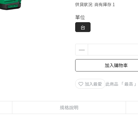
供貨狀況:
尚有庫存 1
單位
台
加入購物車
加入最愛
此商品 「 最高
規格說明