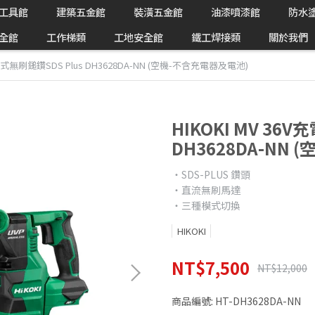
工具館
建築五金館
裝潢五金館
油漆噴漆館
防水
全館
工作梯類
工地安全館
鐵工焊接類
關於我們
V充電式無刷鎚鑽SDS Plus DH3628DA-NN (空機-不含充電器及電池)
HIKOKI MV 36
DH3628DA-NN
‧SDS-PLUS 鑽頭
‧直流無刷馬達
‧三種模式切換
HIKOKI
NT$7,500
NT$12,000
商品編號:
HT-DH3628DA-NN