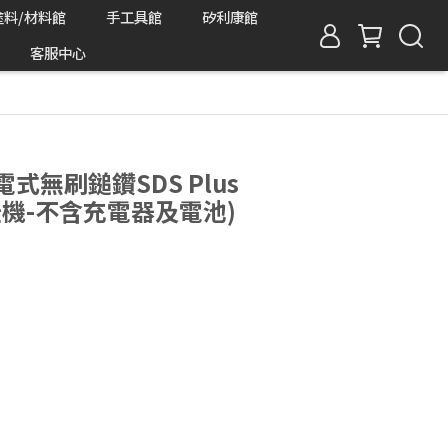
塗料/材料館
手工具館
矽利康館
客服中心
V充電式無刷鎚鑽SDS Plus
 (空機-不含充電器及電池)