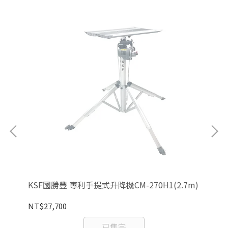
KSF國勝豐 專利手提式升降機CM-270H1(2.7m)
KS
NT$27,700
NT
已售完