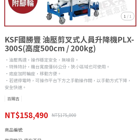
1
/
1
KSF國勝豐 油壓剪叉式人員升降機PLX-
300S(高度500cm / 200kg)
‧油壓馬達，操作穩定安全，無噪音。
‧特殊特計，機台寬度僅66公分，狹小區域也可使用。
‧底座加附輪座，移動方便。
‧若遇停電時，可操作平台下方之手動操作閥，以手動方式下降，
安全快速。
百賜吉
NT$158,490
NT$175,000
商品編號: