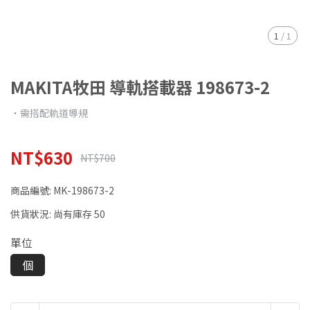
1
/
1
MAKITA牧田 導軌搭載器 198673-2
‧需搭配軌道導規
NT$630
NT$700
商品編號:
MK-198673-2
供貨狀況:
尚有庫存 50
單位
個