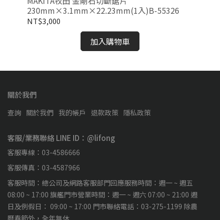
MAKITA牧田 金剛石切斷鋸片
M
230mm×3.1mm×22.23mm(1入)B-55326
組-
NT$3,000
NT
加入購物車
關於我們
查詢
關於我們
我的帳戶
退款政策
隱私政策
客服/業務聯絡 LINE ID：@lifong
客服專線：03-4586666
客服傳真：03-4587966
客服時間：總公司及網路客服部門回應服務時間：週一 ~ 週五
08:00 ~ 17:00 旗艦門市營業時間：週一 ~ 週六 07:00 ~ 21:00 週
日及例假日： 09:00 ~ 17:00 門市聯絡電話：03-275-1199 除農
曆春節外，全年無休