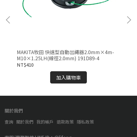
MAKITA牧田 快速型自動出繩器2.0mm×4m-
M
M10×1.25LH(線徑2.0mm) 191D89-4
器-
NT$410
NT
加入購物車
關於我們
查詢
關於我們
我的帳戶
退款政策
隱私政策