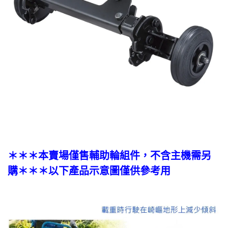
＊＊＊本賣場僅售
輔助輪組件
，不含主機需另
購＊＊＊以下產品示意圖僅供參考用