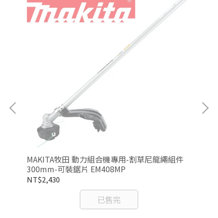
MAKITA牧田 動力組合機專用-割草尼龍繩組件
M
300mm-可裝鋸片 EM408MP
33
NT$2,430
NT
已售完