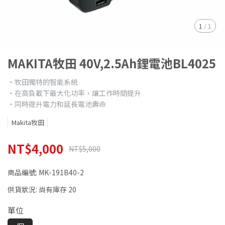
1
/
1
MAKITA牧田 40V,2.5Ah鋰電池BL4025
‧牧田獨特的智能系統
‧在高負載下最大化功率，讓工作時間提升
‧同時提升電力和延長電池壽命
Makita牧田
NT$4,000
NT$5,000
商品編號:
MK-191B40-2
供貨狀況:
尚有庫存 20
單位