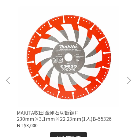
MAKITA牧田 金剛石切斷鋸片
M
230mm×3.1mm×22.23mm(1入)B-55326
33
NT$3,000
NT