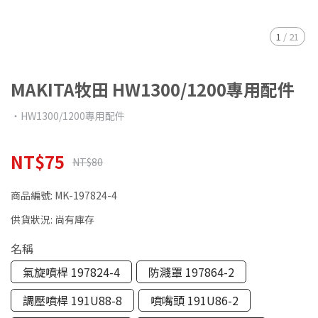
1
/
21
MAKITA牧田 HW1300/1200專用配件
‧HW1300/1200專用配件
NT$75
NT$80
商品編號:
MK-197824-4
供貨狀況:
尚有庫存
名稱
氣旋噴桿 197824-4
防濺罩 197864-2
調壓噴桿 191U88-8
噴嘴頭 191U86-2