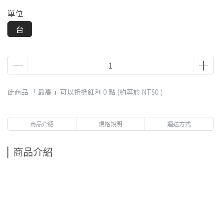
單位
台
此商品 「 最高 」可以折抵紅利
0
點 (約等於
NT$0
)
商品介紹
規格說明
運送方式
商品介紹