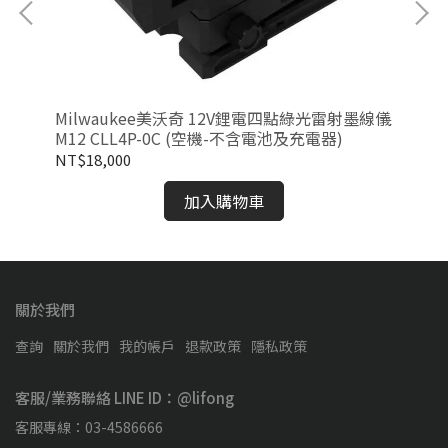
分棘
Milwaukee美沃奇 12V鋰電四點綠光雷射墨線儀
Mi
充電
M12 CLL4P-0C (空機-不含電池及充電器)
FJ
NT$18,000
NT
加入購物車
關於我們
查詢
關於我們
我的帳戶
退款政策
隱私政策
客服/業務聯絡 LINE ID：@lifong
客服專線：03-4586666