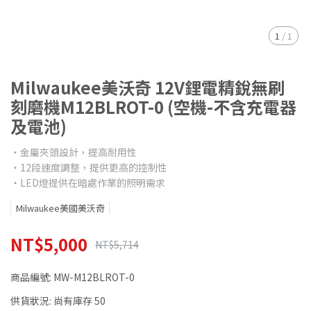
1
/
1
Milwaukee美沃奇 12V鋰電精銳無刷
刻磨機M12BLROT-0 (空機-不含充電器
及電池)
‧金屬夾頭設計，提高耐用性
‧12段速度調整，提供更高的控制性
‧LED燈提供在暗處作業的照明需求
Milwaukee美國美沃奇
NT$5,000
NT$5,714
商品編號:
MW-M12BLROT-0
供貨狀況:
尚有庫存 50