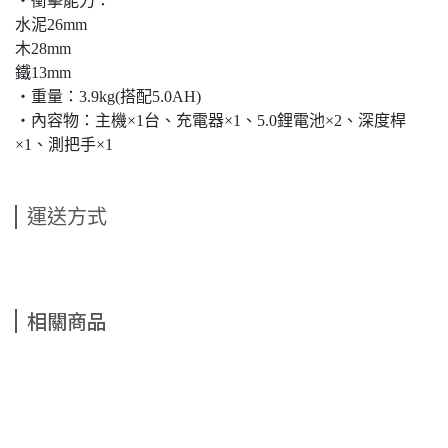
‧衝擊能力：
水泥26mm
木28mm
鐵13mm
‧重量：3.9kg(搭配5.0AH)
‧內容物：主機×1台、充電器×1、5.0鋰電池×2、深度桿
×1、測把手×1
運送方式
相關商品