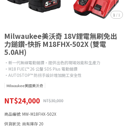
1
/
1
Milwaukee美沃奇 18V鋰電無刷免出
力鎚鑽-快拆 M18FHX-502X (雙電
5.0AH)
‧新一代無線電動鎚鑽，提供出色的現場效能和生產力
‧M18 FUEL™ 26 公釐 SDS Plus 電動鎚鑽
‧AUTOSTOP™ 防拐手設計增加施工安全性
Milwaukee美國美沃奇
NT$24,000
NT$30,000
商品編號:
MW-M18FHX-502X
供貨狀況:
尚有庫存 20