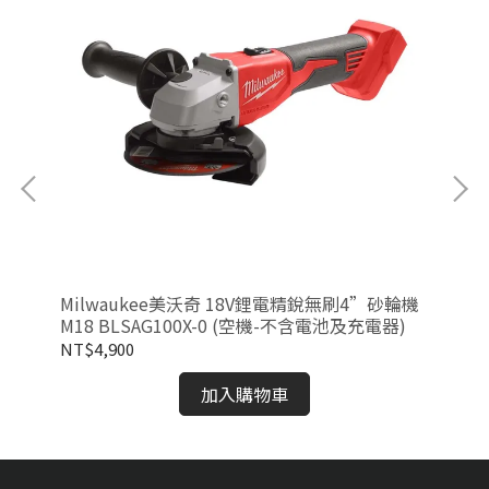
+震
Milwaukee美沃奇 18V鋰電精銳無刷4”砂輪機
Mi
M18 BLSAG100X-0 (空機-不含電池及充電器)
磨機
器)
NT$4,900
NT
加入購物車