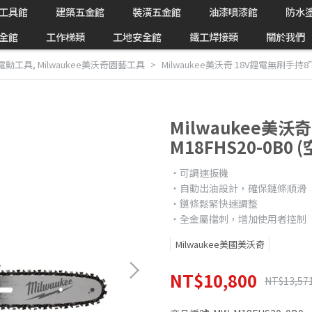
工具館
建築五金館
裝潢五金館
油漆噴漆館
防水
全館
工作梯類
工地安全館
鐵工焊接類
關於我們
電電動工具
,
Milwaukee美沃奇園藝工具
Milwaukee美沃奇 18V鋰電無刷手持8
Milwaukee美沃
M18FHS20-0B
‧可調速扳機
‧自動出油​設計，確保鏈條順滑
‧鏈條鬆緊快速調整​
‧全金屬擋刺​，增加使用者控制
Milwaukee美國美沃奇
NT$10,800
NT$13,57