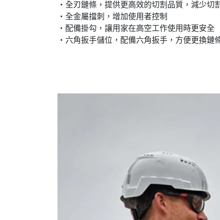
‧全刃鏈條，提供更高效的切割品質​，減少切割
‧全金屬擋刺​，增加使用者控制​
‧配備掛勾​，讓用家在高空工作使用​時更安全
‧六角扳手儲位，配備六角扳手，方便更換鏈