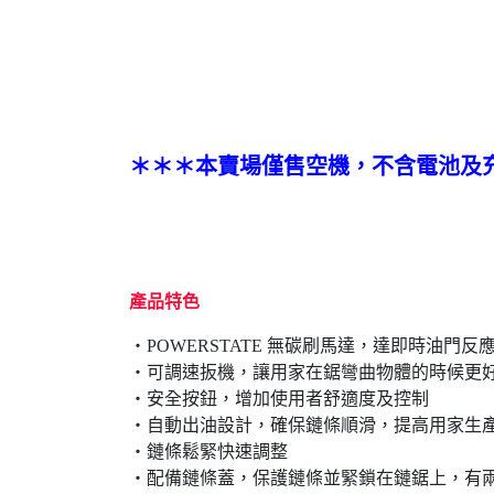
＊＊＊本賣場僅售空機，不含電池及
產品特色
‧POWERSTATE 無碳刷馬達​，達即時油門反
‧可調速扳機​，讓用家在鋸彎曲物體的時候更
‧安全按鈕​，增加使用者舒適度及控制​
‧自動出油​設計，確保鏈條順滑​，提高用家生
‧鏈條鬆緊快速調整​
‧配備鏈條蓋​，保護鏈條​並緊鎖在鏈鋸上​，有