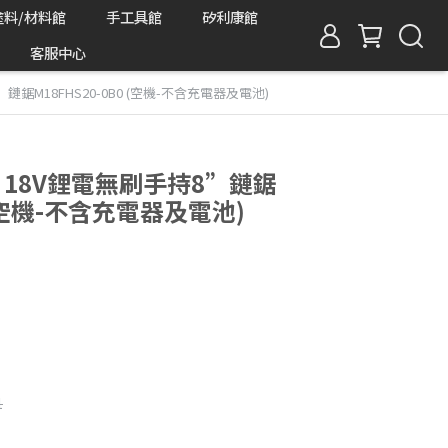
塗料/材料館
手工具館
矽利康館
客服中心
”鏈鋸M18FHS20-0B0 (空機-不含充電器及電池)
奇 18V鋰電無刷手持8”鏈鋸
0 (空機-不含充電器及電池)
1