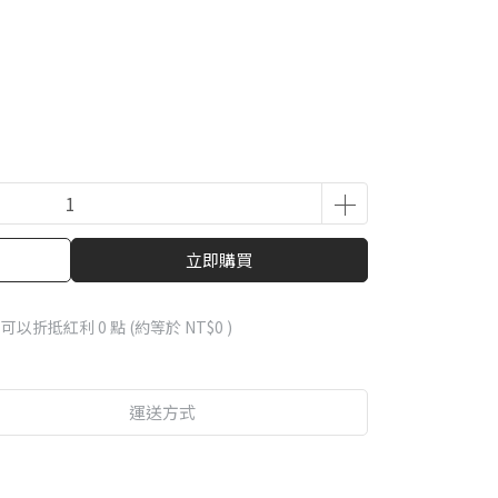
立即購買
 」可以折抵紅利
0
點 (約等於
NT$0
)
運送方式