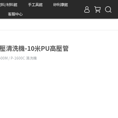
塗料/材料館
手工具館
矽利康館
客服中心
 高壓清洗機-10米PU高壓管
600M / P-1600C 清洗機