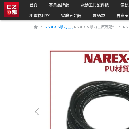
首頁
專業品牌館
電動工具配件館
氣動
水電材料館
家庭五金館
螺絲類
居家安
NAREX-A拿力士
,
NAREX-A 拿力士原廠配件
NA