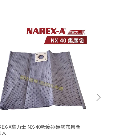
REX-A拿力士 NX-40吸塵器無紡布集塵
NAREX-A拿力
1入
袋-1入(2024