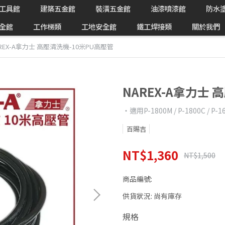
工具館
建築五金館
裝潢五金館
油漆噴漆館
防水
全館
工作梯類
工地安全館
鐵工焊接類
關於我們
REX-A拿力士 高壓清洗機-10米PU高壓管
NAREX-A拿力士
‧適用P-1800M / P-1800C / P-1
百賜吉
NT$1,360
NT$1,500
商品編號:
供貨狀況:
尚有庫存
規格