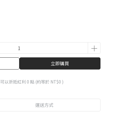
立即購買
 」可以折抵紅利
0
點 (約等於
NT$0
)
運送方式