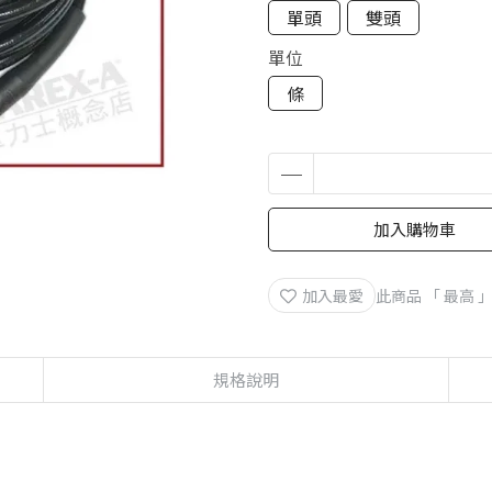
單頭
雙頭
單位
條
加入購物車
加入最愛
此商品 「 最高
規格說明