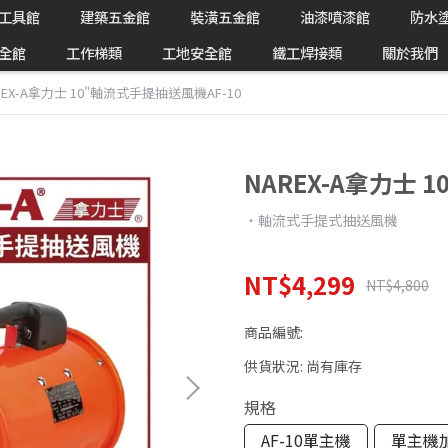
工具館
建築五金館
裝潢五金館
油漆噴漆館
防水
全館
工作梯類
工地安全館
鐵工焊接類
關於我們
REX-A拿力士 10"軸流式手提抽送風機AF-10
NAREX-A拿力士 
‧軸流式手提式抽送風機
NT$4,299
NT$4,800
商品編號:
供貨狀況:
尚有庫存
規格
AF-10單主機
單主機