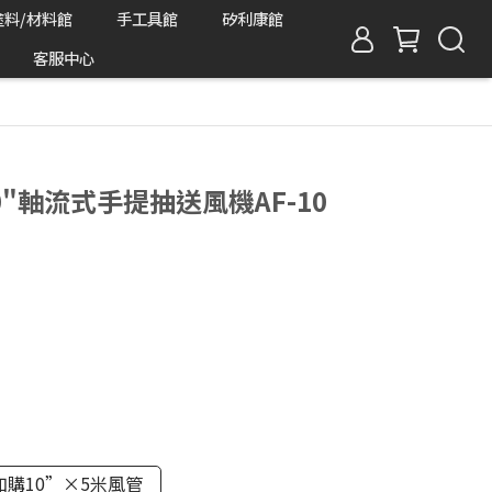
塗料/材料館
手工具館
矽利康館
客服中心
10"軸流式手提抽送風機AF-10
加購10”×5米風管