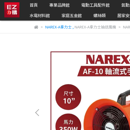
首頁
專業品牌館
電動工具配件館
氣動
水電材料館
家庭五金館
螺絲類
居家安
NAREX-A拿力士
,
NAREX-A拿力士抽送風機
NA