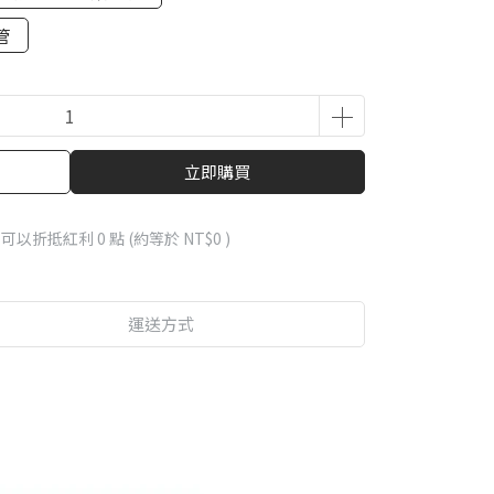
管
立即購買
 」可以折抵紅利
0
點 (約等於
NT$0
)
運送方式