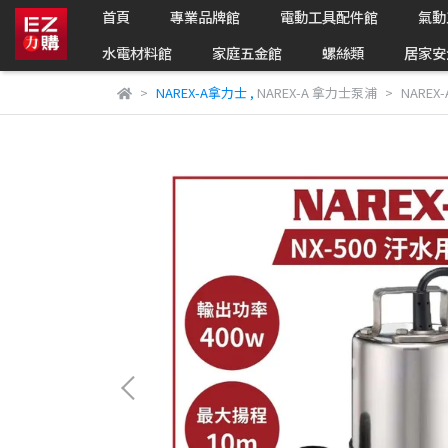
首頁
專業品牌館
電動工具配件館
氣動
水電材料館
家庭五金館
螺絲類
居家安
NAREX-A拿力士
,
NAREX-A 拿力士泵浦
NAREX