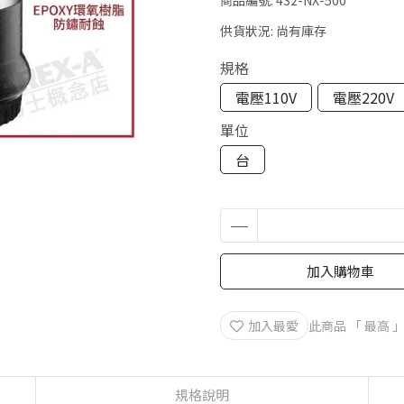
商品編號:
432-NX-500
供貨狀況:
尚有庫存
規格
電壓110V
電壓220V
單位
台
加入購物車
加入最愛
此商品 「 最高
規格說明