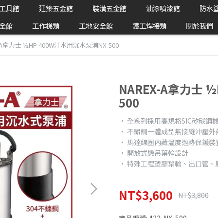
工具館
建築五金館
裝潢五金館
油漆噴漆館
防水
全館
工作梯類
工地安全館
鐵工焊接類
關於我們
-A拿力士 ½HP 400W汙水用沉水泵浦NX-500
NAREX-A拿力士 
500
• 全系列採用高規格SIC矽碳鋼
• 不鏽鋼一體成型無接縫沖壓外
• 馬達線圈內藏溫度過熱保護裝
• 開放式懸吊葉輪設計
• 特殊工程塑膠葉輪、出口管、
NT$3,600
NT$3,800