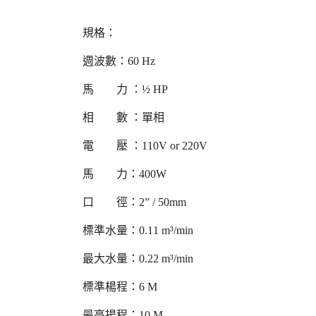
規格：
週波數：60 Hz
馬 力 ：½ HP
相 數 ：單相
電 壓 ：110V or 220V
馬 力：400W
口 徑：2” / 50mm
標準水量：0.11 m³/min
最大水量：0.22 m³/min
標準楊程：6 M
最高揚程：10 M