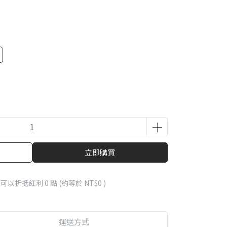
立即購買
 」可以折抵紅利
0
點 (約等於
NT$0
)
運送方式