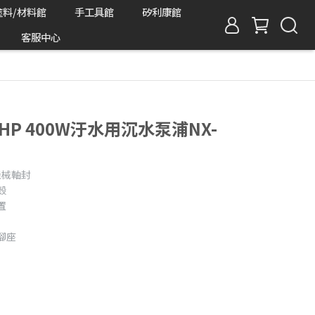
塗料/材料館
手工具館
矽利康館
客服中心
½HP 400W汙水用沉水泵浦NX-
機械軸封
殼
置
腳座