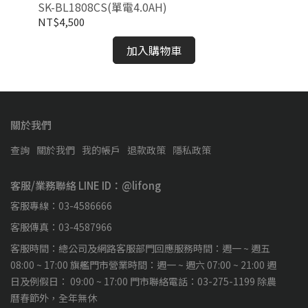
SK-BL1808CS(單電4.0AH)
BL
NT$4,500
NT
加入購物車
關於我們
查詢
關於我們
我的帳戶
退款政策
隱私政策
客服/業務聯絡 LINE ID：@lifong
客服專線：03-4586666
客服傳真：03-4587966
客服時間：總公司及網路客服部門回應服務時間：週一 ~ 週五
08:00 ~ 17:00 旗艦門市營業時間：週一 ~ 週六 07:00 ~ 21:00 週
日及例假日： 09:00 ~ 17:00 門市聯絡電話：03-275-1199 除農
曆春節外，全年無休