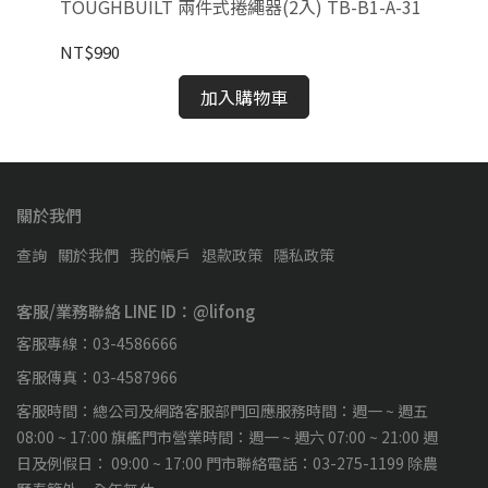
TOUGHBUILT 兩件式捲繩器(2入) TB-B1-A-31
TO
NT$990
NT
加入購物車
關於我們
查詢
關於我們
我的帳戶
退款政策
隱私政策
客服/業務聯絡 LINE ID：@lifong
客服專線：03-4586666
客服傳真：03-4587966
客服時間：總公司及網路客服部門回應服務時間：週一 ~ 週五
08:00 ~ 17:00 旗艦門市營業時間：週一 ~ 週六 07:00 ~ 21:00 週
日及例假日： 09:00 ~ 17:00 門市聯絡電話：03-275-1199 除農