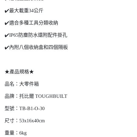
✔️最大載重34公斤
✔️適合多種工具分類收納
✔️IP65防塵防水還附配件掛孔
✔️內附八個收納盒和四個隔板
★產品規格★
品名：大零件箱
品牌：托比爾 TOUGHBUILT
型號：TB-B1-O-30
尺寸：53x16x40cm
重量：6kg