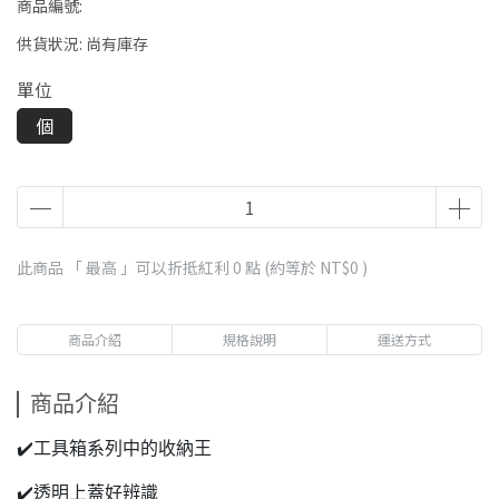
商品編號:
供貨狀況:
尚有庫存
單位
個
此商品 「 最高 」可以折抵紅利
0
點 (約等於
NT$0
)
商品介紹
規格說明
運送方式
商品介紹
✔️工具箱系列中的收納王
✔️透明上蓋好辨識