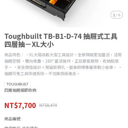
1
/
6
Toughbuilt TB-B1-D-74 抽屜式工具
四層抽－XL大小
商品特色： ·XL大箱為較大型工具設計，全新隔板更加靈活，活用
抽屜空間 ·雙向堆疊，180° 靈活操作，正反都能取物，收納超順
手。 ·安全鎖控設計＋預留掛鎖孔，變身師傅專屬移動小金庫。 ·
抽屜可免工具快速拆除，不怕東西掉進去。
TOUGHBUILT
四層抽屜細節收納
NT$7,700
NT$8,470
商品編號: