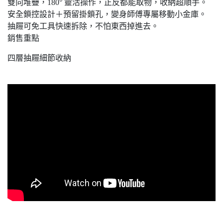
雙向堆疊，180° 靈活操作，正反都能取物，收納超順手。
安全鎖控設計＋預留掛鎖孔，變身師傅專屬移動小金庫。
抽屜可免工具快速拆除，不怕東西掉進去。
銷售重點
四層抽屜細節收納