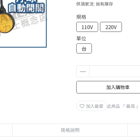
供貨狀況:
尚有庫存
規格
110V
220V
單位
台
加入購物車
加入最愛
此商品 「 最高
規格說明