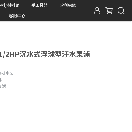
塗料/材料館
手工具館
矽利康館
客服中心
見 1/2HP沉水式浮球型汙水泵浦
轉排水泵
轉
靈活