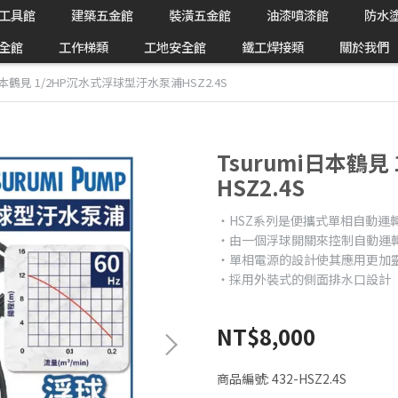
工具館
建築五金館
裝潢五金館
油漆噴漆館
防水
全館
工作梯類
工地安全館
鐵工焊接類
關於我們
i日本鶴見 1/2HP沉水式浮球型汙水泵浦HSZ2.4S
Tsurumi日本鶴
HSZ2.4S
‧HSZ系列是便攜式單相自動運
‧由一個浮球開關來控制自動運
‧單相電源的設計使其應用更加
‧採用外裝式的側面排水口設計
NT$8,000
商品編號:
432-HSZ2.4S