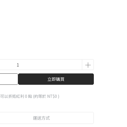
立即購買
 」可以折抵紅利
0
點 (約等於
NT$0
)
運送方式