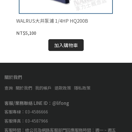
WALRUS大井泵浦 1/4HP HQ200B
WA
NT$5,100
NT
加入購物車
關於我們
查詢
關於我們
我的帳戶
退款政策
隱私政策
客服/業務聯絡 LINE ID：@lifong
客服專線：03-4586666
客服傳真：03-4587966
客服時間：總公司及網路客服部門回應服務時間：週一 ~ 週五