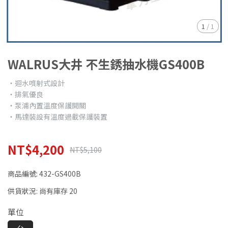
1
/
1
WALRUS大井 不生銹抽水機GS400B
‧迴水噴射式設計
‧排氣優良
‧泵浦內置溫度保護開關
‧馬達裝設有溫度過載保護裝置
NT$4,200
NT$5,100
商品編號:
432-GS400B
供貨狀況:
尚有庫存 20
單位