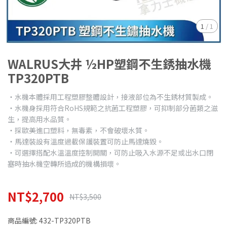
1
/
1
WALRUS大井 ½HP塑鋼不生銹抽水機
TP320PTB
‧水機本體採用工程塑膠整體設計，接液部位為不生銹材質製成。
‧水機身採用符合RoHS規範之抗菌工程塑膠，可抑制部分菌類之滋
生，提高用水品質。
‧採歐美進口塑料，無毒素，不會破壞水質。
‧馬達裝設有溫度過載保護裝置可防止馬達燒毀。
‧可選擇搭配水溫溫度控制開關，可防止吸入水源不足或出水口閉
塞時抽水機空轉所造成的機構損壞。
NT$2,700
NT$3,500
商品編號:
432-TP320PTB