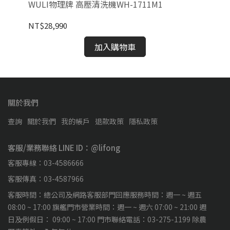
WULI物理牌 高壓清洗機WH-1711M1
WU
NT$28,990
NT
加入購物車
關於我們
查詢
關於我們
我的帳戶
退款政策
隱私政策
客服/業務聯絡 LINE ID：@lifong
客服專線：03-4586666
客服傳真：03-4587966
客服時間：總公司及網路客服部門回應服務時間：週一 ~ 週五
08:00 ~ 17:00 旗艦門市營業時間：週一 ~ 週六 07:00 ~ 21:00 週
日及例假日： 09:00 ~ 17:00 門市聯絡電話：03-275-1199 除農