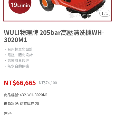
1
/
1
WULI物理牌 205bar高壓清洗機WH-
3020M1
‧台架輕量化設計
‧電控一體化設計
‧高排風量馬達
‧無水自動停機
NT$66,665
NT$74,100
商品編號:
432-WH-3020M1
供貨狀況:
尚有庫存 20
單位