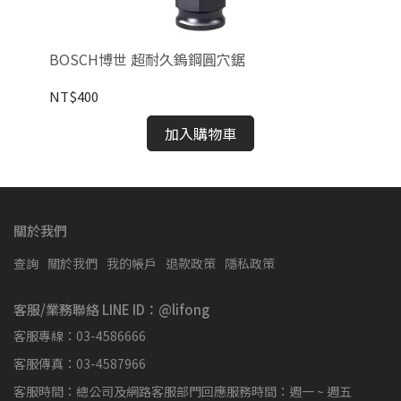
BOSCH博世 超耐久鎢鋼圓穴鋸
B
鑽)
NT$400
NT
加入購物車
關於我們
查詢
關於我們
我的帳戶
退款政策
隱私政策
客服/業務聯絡 LINE ID：@lifong
客服專線：03-4586666
客服傳真：03-4587966
客服時間：總公司及網路客服部門回應服務時間：週一 ~ 週五