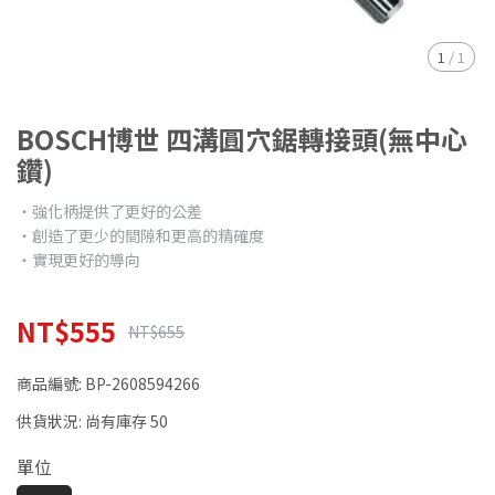
1
/
1
BOSCH博世 四溝圓穴鋸轉接頭(無中心
鑽)
‧強化柄提供了更好的公差
‧創造了更少的間隙和更高的精確度
‧實現更好的導向
NT$555
NT$655
商品編號:
BP-2608594266
供貨狀況:
尚有庫存 50
單位